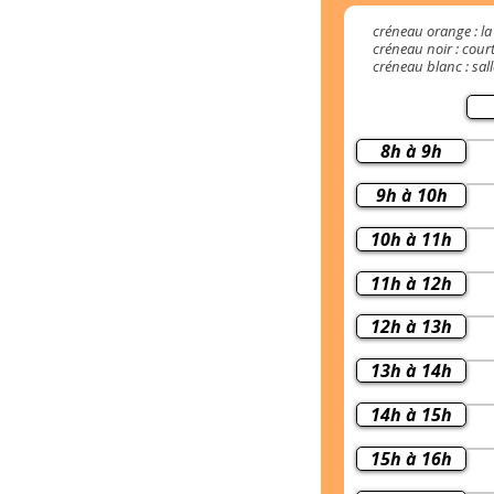
créneau orange : la 
créneau noir : cour
créneau blanc : sall
8h à 9h
9h à 10h
10h à 11h
11h à 12h
12h à 13h
13h à 14h
14h à 15h
15h à 16h