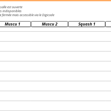
salle est ouverte
ts indisponibles
e fermée mais accessible via le Digicode
Muscu 1
Muscu 2
Squash 1